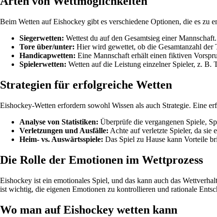
Arten von Wettmöglichkeiten
Beim Wetten auf Eishockey gibt es verschiedene Optionen, die es zu en
Siegerwetten:
Wettest du auf den Gesamtsieg einer Mannschaft.
Tore über/unter:
Hier wird gewettet, ob die Gesamtanzahl der T
Handicapwetten:
Eine Mannschaft erhält einen fiktiven Vorsp
Spielerwetten:
Wetten auf die Leistung einzelner Spieler, z. B. 
Strategien für erfolgreiche Wetten
Eishockey-Wetten erfordern sowohl Wissen als auch Strategie. Eine erfo
Analyse von Statistiken:
Überprüfe die vergangenen Spiele, Sp
Verletzungen und Ausfälle:
Achte auf verletzte Spieler, da si
Heim- vs. Auswärtsspiele:
Das Spiel zu Hause kann Vorteile bri
Die Rolle der Emotionen im Wettprozess
Eishockey ist ein emotionales Spiel, und das kann auch das Wettverhal
ist wichtig, die eigenen Emotionen zu kontrollieren und rationale Entsc
Wo man auf Eishockey wetten kann