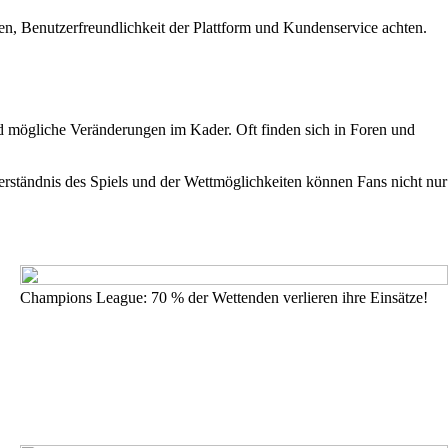
en, Benutzerfreundlichkeit der Plattform und Kundenservice achten.
und mögliche Veränderungen im Kader. Oft finden sich in Foren und
erständnis des Spiels und der Wettmöglichkeiten können Fans nicht nur
Champions League: 70 % der Wettenden verlieren ihre Einsätze!