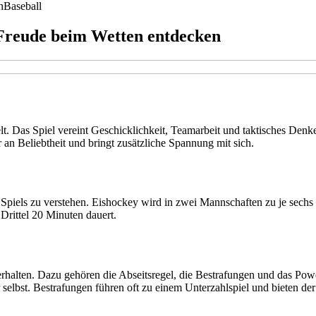
n
Baseball
Freude beim Wetten entdecken
lt. Das Spiel vereint Geschicklichkeit, Teamarbeit und taktisches Denk
n Beliebtheit und bringt zusätzliche Spannung mit sich.
iels zu verstehen. Eishockey wird in zwei Mannschaften zu je sechs Spi
 Drittel 20 Minuten dauert.
halten. Dazu gehören die Abseitsregel, die Bestrafungen und das Power
r selbst. Bestrafungen führen oft zu einem Unterzahlspiel und bieten d