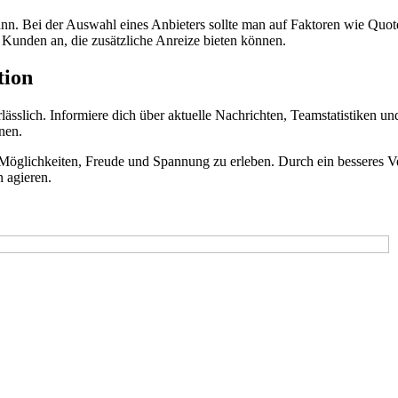
ann. Bei der Auswahl eines Anbieters sollte man auf Faktoren wie Quot
Kunden an, die zusätzliche Anreize bieten können.
tion
rlässlich. Informiere dich über aktuelle Nachrichten, Teamstatistiken 
nen.
 Möglichkeiten, Freude und Spannung zu erleben. Durch ein besseres V
n agieren.