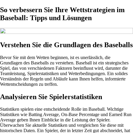
So verbessern Sie Ihre Wettstrategien im
Baseball: Tipps und Lösungen
Verstehen Sie die Grundlagen des Baseballs
Bevor Sie mit dem Wetten beginnen, ist es unerlässlich, die
Grundlagen des Baseballs zu verstehen. Baseball ist ein strategisches
Spiel, das von verschiedenen Faktoren beeinflusst wird, darunter die
Teamleistung, Spielerstatistiken und Wetterbedingungen. Ein solides
Verständnis der Regeln und Abläufe kann Ihnen helfen, informierte
Wettentscheidungen zu treffen.
Analysieren Sie Spielerstatistiken
Statistiken spielen eine entscheidende Rolle im Baseball. Wichtige
Statistiken wie Batting Average, On-Base Percentage und Earned Run
Average geben Ihnen Einblicke in die Leistung der Spieler.
Überwachen Sie aktuelle Statistiken und vergleichen Sie diese mit
historischen Daten. Ein Spieler, der in letzter Zeit gut abschneidet, hat