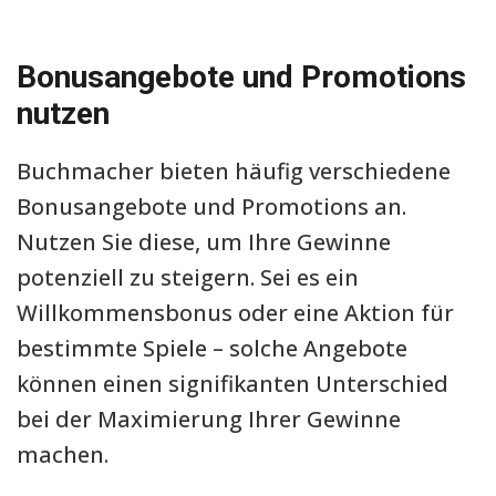
Bonusangebote und Promotions
nutzen
Buchmacher bieten häufig verschiedene
Bonusangebote und Promotions an.
Nutzen Sie diese, um Ihre Gewinne
potenziell zu steigern. Sei es ein
Willkommensbonus oder eine Aktion für
bestimmte Spiele – solche Angebote
können einen signifikanten Unterschied
bei der Maximierung Ihrer Gewinne
machen.