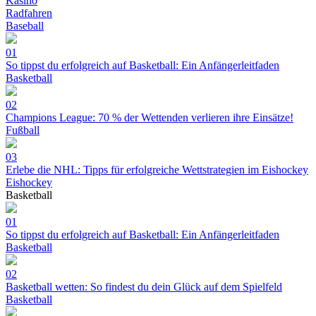
Kasino
Radfahren
Baseball
01
So tippst du erfolgreich auf Basketball: Ein Anfängerleitfaden
Basketball
02
Champions League: 70 % der Wettenden verlieren ihre Einsätze!
Fußball
03
Erlebe die NHL: Tipps für erfolgreiche Wettstrategien im Eishockey
Eishockey
Basketball
01
So tippst du erfolgreich auf Basketball: Ein Anfängerleitfaden
Basketball
02
Basketball wetten: So findest du dein Glück auf dem Spielfeld
Basketball