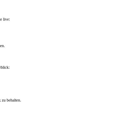
e live:
en.
blick:
k zu behalten.