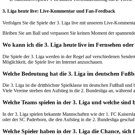
3. Liga heute live: Live-Kommentar und Fan-Feedback
Verfolgen Sie die Spiele der 3. Liga live mit unserem Live-Kommentar
Bleiben Sie am Ball und verpassen Sie keinen Moment der spannenden
Wo kann ich die 3. Liga heute live im Fernsehen oder
Die Spiele der 3. Liga werden in der Regel auf verschiedenen Send
Möglichkeit, die Spiele live im Internet anzuschauen.
Welche Bedeutung hat die 3. Liga im deutschen Fußb
Die 3. Liga ist die dritthöchste Spielklasse im deutschen Fußball un
Viele Vereine streben den Aufstieg in die 2. Bundesliga an, während
Welche Teams spielen in der 3. Liga und welche sind 
In der 3. Liga spielen bekannte Mannschaften wie der 1. FC Kaisers
oder der SC Paderborn, die den Aufstieg in die 2. Bundesliga geschaf
Welche Spieler haben in der 3. Liga die Chance, sich