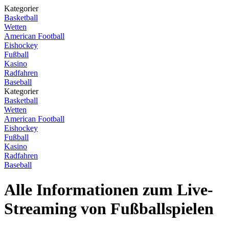
Kategorier
Basketball
Wetten
American Football
Eishockey
Fußball
Kasino
Radfahren
Baseball
Kategorier
Basketball
Wetten
American Football
Eishockey
Fußball
Kasino
Radfahren
Baseball
Alle Informationen zum Live-
Streaming von Fußballspielen