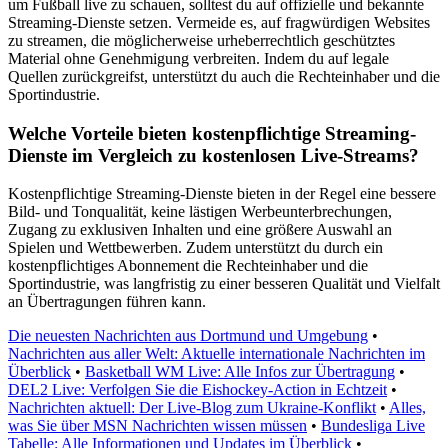
um Fußball live zu schauen, solltest du auf offizielle und bekannte
Streaming-Dienste setzen. Vermeide es, auf fragwürdigen Websites
zu streamen, die möglicherweise urheberrechtlich geschütztes
Material ohne Genehmigung verbreiten. Indem du auf legale
Quellen zurückgreifst, unterstützt du auch die Rechteinhaber und die
Sportindustrie.
Welche Vorteile bieten kostenpflichtige Streaming-
Dienste im Vergleich zu kostenlosen Live-Streams?
Kostenpflichtige Streaming-Dienste bieten in der Regel eine bessere
Bild- und Tonqualität, keine lästigen Werbeunterbrechungen,
Zugang zu exklusiven Inhalten und eine größere Auswahl an
Spielen und Wettbewerben. Zudem unterstützt du durch ein
kostenpflichtiges Abonnement die Rechteinhaber und die
Sportindustrie, was langfristig zu einer besseren Qualität und Vielfalt
an Übertragungen führen kann.
Die neuesten Nachrichten aus Dortmund und Umgebung
•
Nachrichten aus aller Welt: Aktuelle internationale Nachrichten im
Überblick
•
Basketball WM Live: Alle Infos zur Übertragung
•
DEL2 Live: Verfolgen Sie die Eishockey-Action in Echtzeit
•
Nachrichten aktuell: Der Live-Blog zum Ukraine-Konflikt
•
Alles,
was Sie über MSN Nachrichten wissen müssen
•
Bundesliga Live
Tabelle: Alle Informationen und Updates im Überblick
•