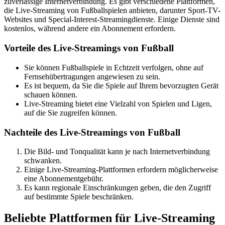
zuverlässige Internetverbindung. Es gibt verschiedene Plattformen,
die Live-Streaming von Fußballspielen anbieten, darunter Sport-TV-
Websites und Special-Interest-Streamingdienste. Einige Dienste sind
kostenlos, während andere ein Abonnement erfordern.
Vorteile des Live-Streamings von Fußball
Sie können Fußballspiele in Echtzeit verfolgen, ohne auf
Fernsehübertragungen angewiesen zu sein.
Es ist bequem, da Sie die Spiele auf Ihrem bevorzugten Gerät
schauen können.
Live-Streaming bietet eine Vielzahl von Spielen und Ligen,
auf die Sie zugreifen können.
Nachteile des Live-Streamings von Fußball
Die Bild- und Tonqualität kann je nach Internetverbindung
schwanken.
Einige Live-Streaming-Plattformen erfordern möglicherweise
eine Abonnementgebühr.
Es kann regionale Einschränkungen geben, die den Zugriff
auf bestimmte Spiele beschränken.
Beliebte Plattformen für Live-Streaming