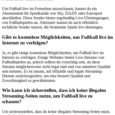
Um Fußball live im Fernsehen anzuschauen, kannst du ein
Abonnement für Sportkanäle wie Sky, DAZN oder Eurosport
abschließen. Diese Sender bieten regelmäßig Live-Übertragungen
von Fußballspielen an. Alternativ kannst du auch öffentlich-
rechtliche Sender nutzen, die bestimmte Spiele live übertragen.
Gibt es kostenlose Möglichkeiten, um Fußball live im
Internet zu verfolgen?
Ja, es gibt einige kostenlose Möglichkeiten, um Fußball live im
Internet zu verfolgen. Einige Websites bieten Live-Streams von
Fußballspielen an, jedoch solltest du vorsichtig sein, da diese
Streams möglicherweise nicht legal sind und von minderer Qualität
sein können. Es ist ratsam, auf offizielle und legale Streaming-
Dienste zurückzugreifen, um eine bessere Qualität und
Zuverlässigkeit zu gewährleisten.
Wie kann ich sicherstellen, dass ich keine illegalen
Streaming-Seiten nutze, um Fußball live zu
schauen?
Um sicherzustellen, dass du keine illegalen Streaming-Seiten nutzt,