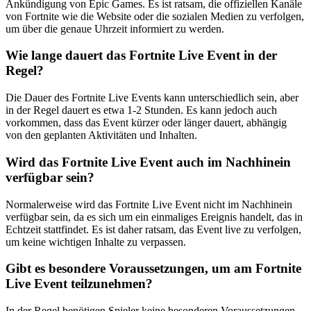
Ankündigung von Epic Games. Es ist ratsam, die offiziellen Kanäle
von Fortnite wie die Website oder die sozialen Medien zu verfolgen,
um über die genaue Uhrzeit informiert zu werden.
Wie lange dauert das Fortnite Live Event in der
Regel?
Die Dauer des Fortnite Live Events kann unterschiedlich sein, aber
in der Regel dauert es etwa 1-2 Stunden. Es kann jedoch auch
vorkommen, dass das Event kürzer oder länger dauert, abhängig
von den geplanten Aktivitäten und Inhalten.
Wird das Fortnite Live Event auch im Nachhinein
verfügbar sein?
Normalerweise wird das Fortnite Live Event nicht im Nachhinein
verfügbar sein, da es sich um ein einmaliges Ereignis handelt, das in
Echtzeit stattfindet. Es ist daher ratsam, das Event live zu verfolgen,
um keine wichtigen Inhalte zu verpassen.
Gibt es besondere Voraussetzungen, um am Fortnite
Live Event teilzunehmen?
In der Regel benötigen Spieler keine besonderen Voraussetzungen,