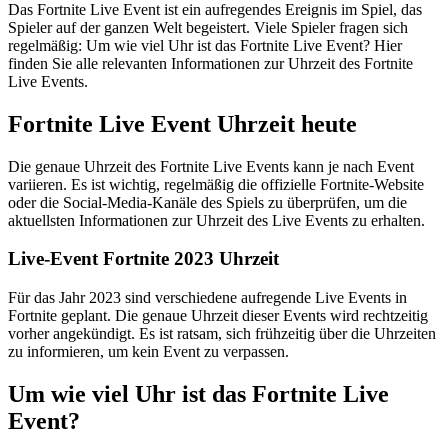
Das Fortnite Live Event ist ein aufregendes Ereignis im Spiel, das
Spieler auf der ganzen Welt begeistert. Viele Spieler fragen sich
regelmäßig: Um wie viel Uhr ist das Fortnite Live Event? Hier
finden Sie alle relevanten Informationen zur Uhrzeit des Fortnite
Live Events.
Fortnite Live Event Uhrzeit heute
Die genaue Uhrzeit des Fortnite Live Events kann je nach Event
variieren. Es ist wichtig, regelmäßig die offizielle Fortnite-Website
oder die Social-Media-Kanäle des Spiels zu überprüfen, um die
aktuellsten Informationen zur Uhrzeit des Live Events zu erhalten.
Live-Event Fortnite 2023 Uhrzeit
Für das Jahr 2023 sind verschiedene aufregende Live Events in
Fortnite geplant. Die genaue Uhrzeit dieser Events wird rechtzeitig
vorher angekündigt. Es ist ratsam, sich frühzeitig über die Uhrzeiten
zu informieren, um kein Event zu verpassen.
Um wie viel Uhr ist das Fortnite Live
Event?