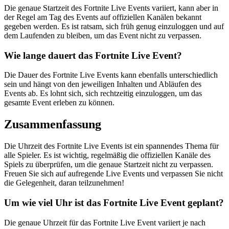
Die genaue Startzeit des Fortnite Live Events variiert, kann aber in
der Regel am Tag des Events auf offiziellen Kanälen bekannt
gegeben werden. Es ist ratsam, sich früh genug einzuloggen und auf
dem Laufenden zu bleiben, um das Event nicht zu verpassen.
Wie lange dauert das Fortnite Live Event?
Die Dauer des Fortnite Live Events kann ebenfalls unterschiedlich
sein und hängt von den jeweiligen Inhalten und Abläufen des
Events ab. Es lohnt sich, sich rechtzeitig einzuloggen, um das
gesamte Event erleben zu können.
Zusammenfassung
Die Uhrzeit des Fortnite Live Events ist ein spannendes Thema für
alle Spieler. Es ist wichtig, regelmäßig die offiziellen Kanäle des
Spiels zu überprüfen, um die genaue Startzeit nicht zu verpassen.
Freuen Sie sich auf aufregende Live Events und verpassen Sie nicht
die Gelegenheit, daran teilzunehmen!
Um wie viel Uhr ist das Fortnite Live Event geplant?
Die genaue Uhrzeit für das Fortnite Live Event variiert je nach