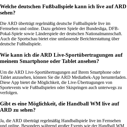
Welche deutschen Fußballspiele kann ich live auf ARD
sehen?
Die ARD überträgt regelmäßig deutsche Fußballspiele live im
Fernsehen und online. Dazu gehören Spiele der Bundesliga, DFB-
Pokal-Spiele sowie Länderspiele der deutschen Nationalmannschaft.
Auch die Sportschau bietet eine umfassende Berichterstattung über
deutsche Fußballspiele.
Wie kann ich die ARD Live-Sportübertragungen auf
meinem Smartphone oder Tablet ansehen?
Um die ARD Live-Sportübertragungen auf Ihrem Smartphone oder
Tablet anzusehen, können Sie die ARD Mediathek-App herunterladen.
Diese App bietet die Möglichkeit, die Live-Übertragungen von
Sportevents wie Fußballspielen oder Skispringen auch unterwegs zu
verfolgen.
Gibt es eine Möglichkeit, die Handball WM live auf
ARD zu sehen?
Ja, die ARD überträgt regelmäßig Handballspiele live im Fernsehen
und online. Besonders während großer Events wie der Handball WM