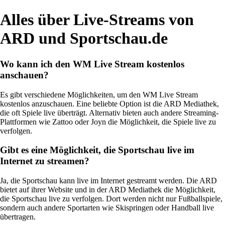
Alles über Live-Streams von
ARD und Sportschau.de
Wo kann ich den WM Live Stream kostenlos
anschauen?
Es gibt verschiedene Möglichkeiten, um den WM Live Stream
kostenlos anzuschauen. Eine beliebte Option ist die ARD Mediathek,
die oft Spiele live überträgt. Alternativ bieten auch andere Streaming-
Plattformen wie Zattoo oder Joyn die Möglichkeit, die Spiele live zu
verfolgen.
Gibt es eine Möglichkeit, die Sportschau live im
Internet zu streamen?
Ja, die Sportschau kann live im Internet gestreamt werden. Die ARD
bietet auf ihrer Website und in der ARD Mediathek die Möglichkeit,
die Sportschau live zu verfolgen. Dort werden nicht nur Fußballspiele,
sondern auch andere Sportarten wie Skispringen oder Handball live
übertragen.