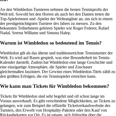
An den Wimbledon-Turnieren nehmen die besten Tennisprofis der
Welt teil. Sowohl bei den Herren als auch bei den Damen treten die
Top-Spielerinnen und -Spieler der Weltrangliste an, um sich in einem
der prestigeträchtigsten Turniere des Jahres zu messen. Zu den
bekannten Teilnehmern gehören Spieler wie Roger Federer, Rafael
Nadal, Serena Williams und Simona Halep.
Warum ist Wimbledon so bedeutend im Tennis?
Wimbledon gilt als das älteste und traditionsreichste Tennisturnier der
Welt. Es wird auf Rasen gespielt, was eine Besonderheit im Tennis-
Kalender darstellt. Zudem hat Wimbledon eine lange Geschichte und
eine einzigartige Atmosphäre, die Spieler und Zuschauer
gleichermaßen fasziniert. Der Gewinn eines Wimbledon-Titels zählt zu
den größten Erfolgen, die ein Tennisspieler erreichen kann.
Wie kann man Tickets für Wimbledon bekommen?
Tickets für Wimbledon sind sehr begehrt und oft schon lange im
Voraus ausverkauft. Es gibt verschiedene Möglichkeiten, an Tickets zu
gelangen, wie zum Beispiel die offizielle Ticketverkaufswebsite des
Turniers, den Erwerb von Hospitality-Paketen oder den Kauf von
Rückgabekarten vor Ort. Es ist ratsam, sich frühzeitig über die