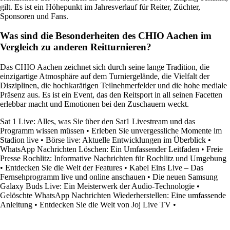
gilt. Es ist ein Höhepunkt im Jahresverlauf für Reiter, Züchter,
Sponsoren und Fans.
Was sind die Besonderheiten des CHIO Aachen im
Vergleich zu anderen Reitturnieren?
Das CHIO Aachen zeichnet sich durch seine lange Tradition, die
einzigartige Atmosphäre auf dem Turniergelände, die Vielfalt der
Disziplinen, die hochkarätigen Teilnehmerfelder und die hohe mediale
Präsenz aus. Es ist ein Event, das den Reitsport in all seinen Facetten
erlebbar macht und Emotionen bei den Zuschauern weckt.
Sat 1 Live: Alles, was Sie über den Sat1 Livestream und das
Programm wissen müssen
•
Erleben Sie unvergessliche Momente im
Stadion live
•
Börse live: Aktuelle Entwicklungen im Überblick
•
WhatsApp Nachrichten Löschen: Ein Umfassender Leitfaden
•
Freie
Presse Rochlitz: Informative Nachrichten für Rochlitz und Umgebung
•
Entdecken Sie die Welt der Features
•
Kabel Eins Live – Das
Fernsehprogramm live und online anschauen
•
Die neuen Samsung
Galaxy Buds Live: Ein Meisterwerk der Audio-Technologie
•
Gelöschte WhatsApp Nachrichten Wiederherstellen: Eine umfassende
Anleitung
•
Entdecken Sie die Welt von Joj Live TV
•