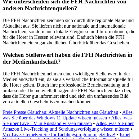
Wie unterscheiden sich die FFH Nachrichten von
anderen Nachrichtenquellen?
Die FFH Nachrichten zeichnen sich durch ihre regionale Nähe und
Aktualität aus. Sie liefern nicht nur nationale und internationale
Nachrichten, sondern auch lokale Ereignisse und Informationen, die
für die Hörer in Hessen relevant sind. Dadurch bieten die FFH
Nachrichten einen ganzheitlichen Überblick über das Geschehen.
Welchen Stellenwert haben die FFH Nachrichten in
der Medienlandschaft?
Die FFH Nachrichten nehmen einen wichtigen Stellenwert in der
Medienlandschaft ein, da sie als verlässliche Informationsquelle für
die Hörer gelten. Durch ihre professionelle Berichterstattung und
umfassende Themenvielfalt tragen die FFH Nachrichten dazu bei,
dass die Hörer gut informiert sind und sich ein umfassendes Bild
von aktuellen Geschehnissen machen können.
Freie Presse Glauchau: Aktuelle Nachrichten aus Glauchau
•
Alles,
was Sie über das Windows 11 Update wissen müssen
•
Alles, was
Sie über Live-TV in Russland wissen müssen
•
Alles, was Sie über
Amazon Live-Tracking und Sendungsverfolgung wissen müssen
•
Vox Live: Genießen Sie Ihr Lieblingsprogramm jetzt live!
•
Israel