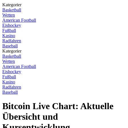
Kategorier
Basketball
Wetten
American Football
Eishockey
Fußball
Kasino
Radfahren
Baseball
Kategorier
Basketball
Wetten
American Football
Eishockey
Fußball
Kasino
Radfahren
Baseball
Bitcoin Live Chart: Aktuelle
Übersicht und
Kursentwicklung