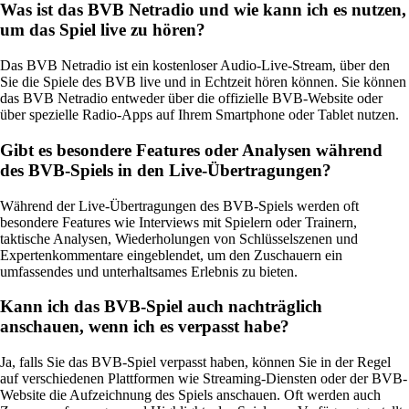
Was ist das BVB Netradio und wie kann ich es nutzen,
um das Spiel live zu hören?
Das BVB Netradio ist ein kostenloser Audio-Live-Stream, über den
Sie die Spiele des BVB live und in Echtzeit hören können. Sie können
das BVB Netradio entweder über die offizielle BVB-Website oder
über spezielle Radio-Apps auf Ihrem Smartphone oder Tablet nutzen.
Gibt es besondere Features oder Analysen während
des BVB-Spiels in den Live-Übertragungen?
Während der Live-Übertragungen des BVB-Spiels werden oft
besondere Features wie Interviews mit Spielern oder Trainern,
taktische Analysen, Wiederholungen von Schlüsselszenen und
Expertenkommentare eingeblendet, um den Zuschauern ein
umfassendes und unterhaltsames Erlebnis zu bieten.
Kann ich das BVB-Spiel auch nachträglich
anschauen, wenn ich es verpasst habe?
Ja, falls Sie das BVB-Spiel verpasst haben, können Sie in der Regel
auf verschiedenen Plattformen wie Streaming-Diensten oder der BVB-
Website die Aufzeichnung des Spiels anschauen. Oft werden auch