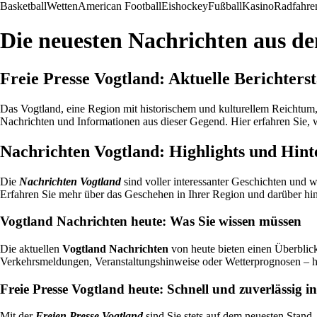
Basketball
Wetten
American Football
Eishockey
Fußball
Kasino
Radfahre
Die neuesten Nachrichten aus d
Freie Presse Vogtland: Aktuelle Berichters
Das Vogtland, eine Region mit historischem und kulturellem Reichtum
Nachrichten und Informationen aus dieser Gegend. Hier erfahren Sie,
Nachrichten Vogtland: Highlights und Hin
Die
Nachrichten Vogtland
sind voller interessanter Geschichten und 
Erfahren Sie mehr über das Geschehen in Ihrer Region und darüber hi
Vogtland Nachrichten heute: Was Sie wissen müssen
Die aktuellen
Vogtland Nachrichten
von heute bieten einen Überblick
Verkehrsmeldungen, Veranstaltungshinweise oder Wetterprognosen – hie
Freie Presse Vogtland heute: Schnell und zuverlässig i
Mit der
Freien Presse Vogtland
sind Sie stets auf dem neuesten Stand