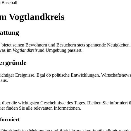
n
Baseball
em Vogtlandkreis
tattung
, bietet seinen Bewohnern und Besuchern stets spannende Neuigkeiten
 was im
Vogtlandkreis
und Umgebung passiert.
tergründe
wichtiger Ereignisse. Egal ob politische Entwicklungen, Wirtschaftsnew
naus.
 über die wichtigsten Geschehnisse des Tages. Bleiben Sie informiert ü
r finden Sie alle relevanten Informationen.
nformiert
. Die aktuellsten Meldungen und Berichte aus dem Vogtlandkreis werden 