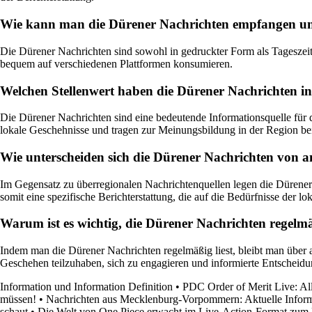
Wie kann man die Dürener Nachrichten empfangen un
Die Dürener Nachrichten sind sowohl in gedruckter Form als Tageszeit
bequem auf verschiedenen Plattformen konsumieren.
Welchen Stellenwert haben die Dürener Nachrichten in
Die Dürener Nachrichten sind eine bedeutende Informationsquelle für 
lokale Geschehnisse und tragen zur Meinungsbildung in der Region be
Wie unterscheiden sich die Dürener Nachrichten von 
Im Gegensatz zu überregionalen Nachrichtenquellen legen die Dürener
somit eine spezifische Berichterstattung, die auf die Bedürfnisse der lo
Warum ist es wichtig, die Dürener Nachrichten regelm
Indem man die Dürener Nachrichten regelmäßig liest, bleibt man über 
Geschehen teilzuhaben, sich zu engagieren und informierte Entscheidun
Information und Information Definition
•
PDC Order of Merit Live: All
müssen!
•
Nachrichten aus Mecklenburg-Vorpommern: Aktuelle Info
schaut
•
Die Welt von One Piece erwacht im Live-Action-Format zum