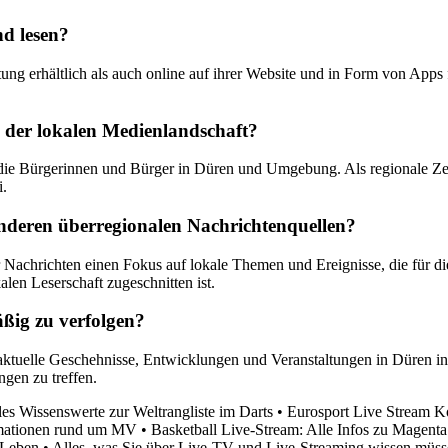
d lesen?
ung erhältlich als auch online auf ihrer Website und in Form von Apps
 der lokalen Medienlandschaft?
die Bürgerinnen und Bürger in Düren und Umgebung. Als regionale Zeitu
i.
anderen überregionalen Nachrichtenquellen?
 Nachrichten einen Fokus auf lokale Themen und Ereignisse, die für d
kalen Leserschaft zugeschnitten ist.
äßig zu verfolgen?
aktuelle Geschehnisse, Entwicklungen und Veranstaltungen in Düren in
gen zu treffen.
es Wissenswerte zur Weltrangliste im Darts
•
Eurosport Live Stream 
rmationen rund um MV
•
Basketball Live-Stream: Alle Infos zu Magent
 Leben
•
Alles, was Sie über Live-TV und Live-Streaming wissen müs