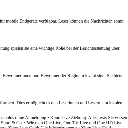
 für mobile Endgeräte verfügbar. Leser können die Nachrichten somit
ng spielen sie eine wichtige Rolle bei der Berichterstattung über
ie Bewohnerinnen und Bewohner der Region relevant sind. Sie bieten
formiert. Dies ermöglicht es den Leserinnen und Lesern, am lokalen
Kostenlos ohne Anmeldung
•
Keno Live Ziehung: Alles, was Sie wissen
a Sport & Co.
•
Wie man One Live, One TV Live und One HD Live
sen
•
Xbox Live Gold: Alle Informationen zu Xbox Live Gold