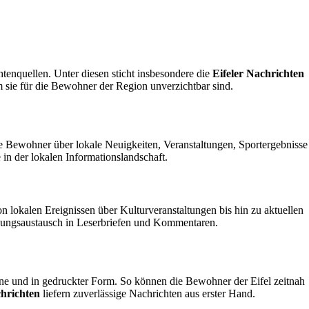
chtenquellen. Unter diesen sticht insbesondere die
Eifeler Nachrichten
m sie für die Bewohner der Region unverzichtbar sind.
t die Bewohner über lokale Neuigkeiten, Veranstaltungen, Sportergebnisse
in der lokalen Informationslandschaft.
on lokalen Ereignissen über Kulturveranstaltungen bis hin zu aktuellen
inungsaustausch in Leserbriefen und Kommentaren.
nline und in gedruckter Form. So können die Bewohner der Eifel zeitnah
chrichten
liefern zuverlässige Nachrichten aus erster Hand.