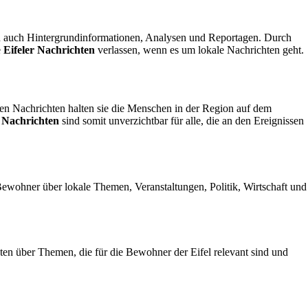
dern auch Hintergrundinformationen, Analysen und Reportagen. Durch
e
Eifeler Nachrichten
verlassen, wenn es um lokale Nachrichten geht.
ellen Nachrichten halten sie die Menschen in der Region auf dem
r Nachrichten
sind somit unverzichtbar für alle, die an den Ereignissen
e Bewohner über lokale Themen, Veranstaltungen, Politik, Wirtschaft und
hten über Themen, die für die Bewohner der Eifel relevant sind und