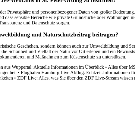
Live-Webcams in St. Peter-Ording zu beachten?
 der Privatsphäre und personenbezogener Daten von großer Bedeutung.
dass sensible Bereiche wie private Grundstücke oder Wohnungen nich
ransparenz und Datenschutz sorgen.
weltbildung und Naturschutzbeitrag beitragen?
ouristische Geschehen, sondern können auch zur Umweltbildung und Sens
 die Schönheit und Vielfalt der Natur vor Ort erleben und ein Bewus
dokumentieren und Maßnahmen zum Küstenschutz zu unterstützen.
n aus Wuppertal: Aktuelle Informationen im Überblick
•
Alles über MS
angenheit
•
Flughafen Hamburg Live Abflug: Echtzeit-Informationen fü
hkeiten
•
ZDF Live: Alles, was Sie über den ZDF Live-Stream wissen