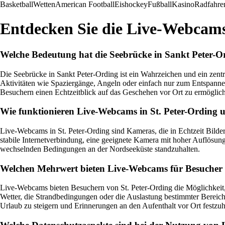
Basketball
Wetten
American Football
Eishockey
Fußball
Kasino
Radfahre
Entdecken Sie die Live-Webcams
Welche Bedeutung hat die Seebrücke in Sankt Peter-Or
Die Seebrücke in Sankt Peter-Ording ist ein Wahrzeichen und ein zentr
Aktivitäten wie Spaziergänge, Angeln oder einfach nur zum Entspannen
Besuchern einen Echtzeitblick auf das Geschehen vor Ort zu ermöglic
Wie funktionieren Live-Webcams in St. Peter-Ording u
Live-Webcams in St. Peter-Ording sind Kameras, die in Echtzeit Bild
stabile Internetverbindung, eine geeignete Kamera mit hoher Auflösun
wechselnden Bedingungen an der Nordseeküste standzuhalten.
Welchen Mehrwert bieten Live-Webcams für Besucher v
Live-Webcams bieten Besuchern von St. Peter-Ording die Möglichkeit, s
Wetter, die Strandbedingungen oder die Auslastung bestimmter Bereic
Urlaub zu steigern und Erinnerungen an den Aufenthalt vor Ort festzuh