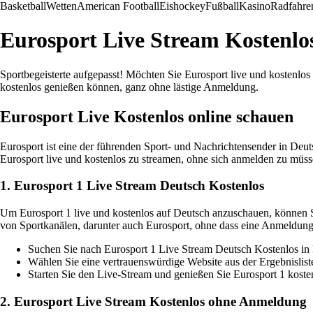
Basketball
Wetten
American Football
Eishockey
Fußball
Kasino
Radfahre
Eurosport Live Stream Kostenl
Sportbegeisterte aufgepasst! Möchten Sie Eurosport live und kostenlos
kostenlos genießen können, ganz ohne lästige Anmeldung.
Eurosport Live Kostenlos online schauen
Eurosport ist eine der führenden Sport- und Nachrichtensender in Deu
Eurosport live und kostenlos zu streamen, ohne sich anmelden zu müss
1. Eurosport 1 Live Stream Deutsch Kostenlos
Um Eurosport 1 live und kostenlos auf Deutsch anzuschauen, können Si
von Sportkanälen, darunter auch Eurosport, ohne dass eine Anmeldung e
Suchen Sie nach Eurosport 1 Live Stream Deutsch Kostenlos in
Wählen Sie eine vertrauenswürdige Website aus der Ergebnislist
Starten Sie den Live-Stream und genießen Sie Eurosport 1 koste
2. Eurosport Live Stream Kostenlos ohne Anmeldung