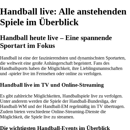
Handball live: Alle anstehenden
Spiele im Überblick
Handball heute live – Eine spannende
Sportart im Fokus
Handball ist eine der faszinierendsten und dynamischsten Sportarten,
die weltweit eine große Anhängerschaft begeistert. Fans des
Handballsports haben die Möglichkeit, ihre Lieblingsmannschaften
und -spieler live im Fernsehen oder online zu verfolgen.
Handball live im TV und Online-Streaming
Es gibt zahlreiche Möglichkeiten, Handballspiele live zu verfolgen.
Unter anderem werden die Spiele der Handball-Bundesliga, der
Handball-WM und der Handball-EM regelmäßig im TV übertragen.
Zudem bieten verschiedene Online-Streaming-Dienste die
Möglichkeit, die Spiele live zu streamen.
Die wichtigsten Handball-Events im Überblick