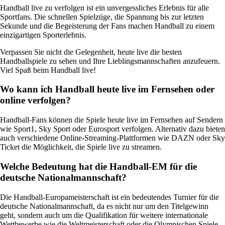
Handball live zu verfolgen ist ein unvergessliches Erlebnis für alle
Sportfans. Die schnellen Spielzüge, die Spannung bis zur letzten
Sekunde und die Begeisterung der Fans machen Handball zu einem
einzigartigen Sporterlebnis.
Verpassen Sie nicht die Gelegenheit, heute live die besten
Handballspiele zu sehen und Ihre Lieblingsmannschaften anzufeuern.
Viel Spaß beim Handball live!
Wo kann ich Handball heute live im Fernsehen oder
online verfolgen?
Handball-Fans können die Spiele heute live im Fernsehen auf Sendern
wie Sport1, Sky Sport oder Eurosport verfolgen. Alternativ dazu bieten
auch verschiedene Online-Streaming-Plattformen wie DAZN oder Sky
Ticket die Möglichkeit, die Spiele live zu streamen.
Welche Bedeutung hat die Handball-EM für die
deutsche Nationalmannschaft?
Die Handball-Europameisterschaft ist ein bedeutendes Turnier für die
deutsche Nationalmannschaft, da es nicht nur um den Titelgewinn
geht, sondern auch um die Qualifikation für weitere internationale
Wettbewerbe wie die Weltmeisterschaft oder die Olympischen Spiele.