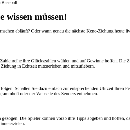
n
Baseball
ie wissen müssen!
nsehen abläuft? Oder wann genau die nächste Keno-Ziehung heute live s
iner Zahlenreihe ihre Glückszahlen wählen und auf Gewinne hoffen. Die 
 Ziehung in Echtzeit mitzuerleben und mitzufiebern.
olgen. Schalten Sie dazu einfach zur entsprechenden Uhrzeit Ihren Fe
ogrammheft oder der Webseite des Senders entnehmen.
ezogen. Die Spieler können vorab ihre Tipps abgeben und hoffen, da
inne erzielen.