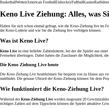
Basketball
Wetten
American Football
Eishockey
Fußball
Kasino
Radfahre
Keno Live Ziehung: Alles, was S
Haben Sie sich schon einmal gefragt, wie die Keno-Ziehung live im Fer
die Keno-Lotterie und wie Sie die Ziehung live verfolgen können.
Was ist Keno Live?
Keno Live
ist eine beliebte Zahlenlotterie, bei der die Spieler aus e
Fernsehen übertragen. Dabei haben die Zuschauer die Möglichkeit, die
Die Keno Ziehung Live heute
Die
Keno Ziehung Live heute
können Sie bequem von zu Hause aus verf
stattfindet. Die genaue Uhrzeit der Keno-Ziehung können Sie dem Pr
Wie funktioniert die Keno-Ziehung Live?
Während der
Keno-Ziehung Live
werden insgesamt 20 Gewinnzahlen g
richtigen Zahlen auf dem Tippschein können die Spieler attraktive Gew