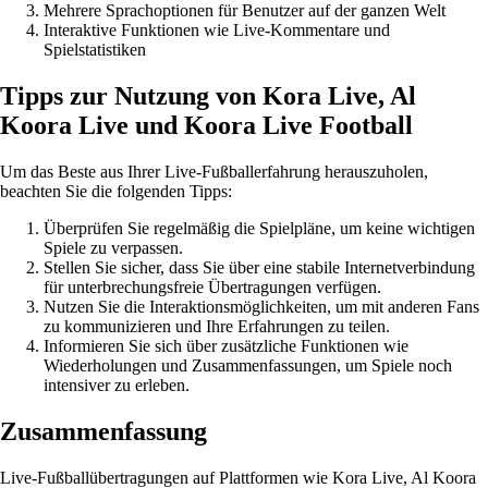
Mehrere Sprachoptionen für Benutzer auf der ganzen Welt
Interaktive Funktionen wie Live-Kommentare und
Spielstatistiken
Tipps zur Nutzung von Kora Live, Al
Koora Live und Koora Live Football
Um das Beste aus Ihrer Live-Fußballerfahrung herauszuholen,
beachten Sie die folgenden Tipps:
Überprüfen Sie regelmäßig die Spielpläne, um keine wichtigen
Spiele zu verpassen.
Stellen Sie sicher, dass Sie über eine stabile Internetverbindung
für unterbrechungsfreie Übertragungen verfügen.
Nutzen Sie die Interaktionsmöglichkeiten, um mit anderen Fans
zu kommunizieren und Ihre Erfahrungen zu teilen.
Informieren Sie sich über zusätzliche Funktionen wie
Wiederholungen und Zusammenfassungen, um Spiele noch
intensiver zu erleben.
Zusammenfassung
Live-Fußballübertragungen auf Plattformen wie Kora Live, Al Koora