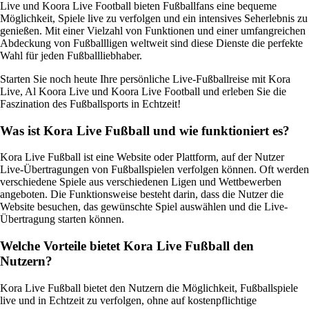
Live und Koora Live Football bieten Fußballfans eine bequeme
Möglichkeit, Spiele live zu verfolgen und ein intensives Seherlebnis zu
genießen. Mit einer Vielzahl von Funktionen und einer umfangreichen
Abdeckung von Fußballligen weltweit sind diese Dienste die perfekte
Wahl für jeden Fußballliebhaber.
Starten Sie noch heute Ihre persönliche Live-Fußballreise mit Kora
Live, Al Koora Live und Koora Live Football und erleben Sie die
Faszination des Fußballsports in Echtzeit!
Was ist Kora Live Fußball und wie funktioniert es?
Kora Live Fußball ist eine Website oder Plattform, auf der Nutzer
Live-Übertragungen von Fußballspielen verfolgen können. Oft werden
verschiedene Spiele aus verschiedenen Ligen und Wettbewerben
angeboten. Die Funktionsweise besteht darin, dass die Nutzer die
Website besuchen, das gewünschte Spiel auswählen und die Live-
Übertragung starten können.
Welche Vorteile bietet Kora Live Fußball den
Nutzern?
Kora Live Fußball bietet den Nutzern die Möglichkeit, Fußballspiele
live und in Echtzeit zu verfolgen, ohne auf kostenpflichtige