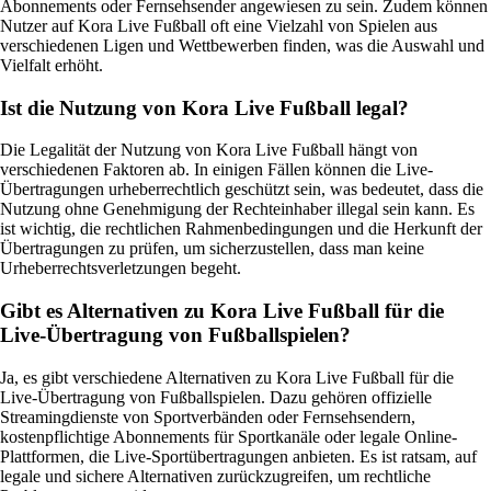
Abonnements oder Fernsehsender angewiesen zu sein. Zudem können
Nutzer auf Kora Live Fußball oft eine Vielzahl von Spielen aus
verschiedenen Ligen und Wettbewerben finden, was die Auswahl und
Vielfalt erhöht.
Ist die Nutzung von Kora Live Fußball legal?
Die Legalität der Nutzung von Kora Live Fußball hängt von
verschiedenen Faktoren ab. In einigen Fällen können die Live-
Übertragungen urheberrechtlich geschützt sein, was bedeutet, dass die
Nutzung ohne Genehmigung der Rechteinhaber illegal sein kann. Es
ist wichtig, die rechtlichen Rahmenbedingungen und die Herkunft der
Übertragungen zu prüfen, um sicherzustellen, dass man keine
Urheberrechtsverletzungen begeht.
Gibt es Alternativen zu Kora Live Fußball für die
Live-Übertragung von Fußballspielen?
Ja, es gibt verschiedene Alternativen zu Kora Live Fußball für die
Live-Übertragung von Fußballspielen. Dazu gehören offizielle
Streamingdienste von Sportverbänden oder Fernsehsendern,
kostenpflichtige Abonnements für Sportkanäle oder legale Online-
Plattformen, die Live-Sportübertragungen anbieten. Es ist ratsam, auf
legale und sichere Alternativen zurückzugreifen, um rechtliche