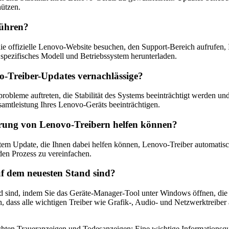
hützen.
führen?
e offizielle Lenovo-Website besuchen, den Support-Bereich aufrufen, 
Ihr spezifisches Modell und Betriebssystem herunterladen.
-Treiber-Updates vernachlässige?
leme auftreten, die Stabilität des Systems beeinträchtigt werden und 
mtleistung Ihres Lenovo-Geräts beeinträchtigen.
sierung von Lenovo-Treibern helfen können?
em Update, die Ihnen dabei helfen können, Lenovo-Treiber automatisch 
 den Prozess zu vereinfachen.
f dem neuesten Stand sind?
 sind, indem Sie das Geräte-Manager-Tool unter Windows öffnen, die Li
h, dass alle wichtigen Treiber wie Grafik-, Audio- und Netzwerktreiber
hten Traueranzeigen und Todesanzeigen: Eine wichtige Informationsqu