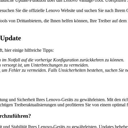
matische Update-Funktion über das Lenovo Vantage-Tool. Überprüfen Si
suchen Sie die offizielle Lenovo Website und suchen Sie nach Ihrem G
Tools von Drittanbietern, die Ihnen helfen können, Ihre Treiber auf dem
 Update
, hier einige hilfreiche Tipps:
 im Notfall auf die vorherige Konfiguration zurückkehren zu können.
om versorgt ist, um Unterbrechungen zu vermeiden.
er, um Fehler zu vermeiden. Falls Unsicherheiten bestehen, suchen Sie
tung und Sicherheit Ihres Lenovo-Geräts zu gewährleisten. Mit den ri
htigen Treiberaktualisierungen und profitieren Sie von einem optimal 
urchzuführen?
 und Stabilität Ihres Lenovo-Geräts zu gewährleisten. Updates behebe