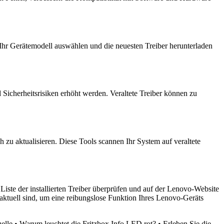
Ihr Gerätemodell auswählen und die neuesten Treiber herunterladen
Sicherheitsrisiken erhöht werden. Veraltete Treiber können zu
zu aktualisieren. Diese Tools scannen Ihr System auf veraltete
ste der installierten Treiber überprüfen und auf der Lenovo-Website
 aktuell sind, um eine reibungslose Funktion Ihres Lenovo-Geräts
elle
•
Warum leuchtet die Fritzbox Info LED rot?
•
Erleben Sie die