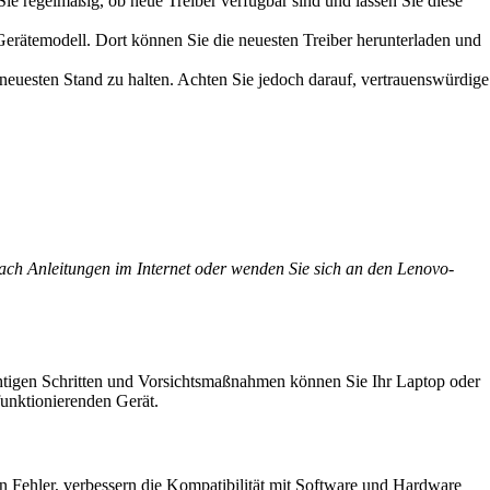
e regelmäßig, ob neue Treiber verfügbar sind und lassen Sie diese
erätemodell. Dort können Sie die neuesten Treiber herunterladen und
 neuesten Stand zu halten. Achten Sie jedoch darauf, vertrauenswürdige
 nach Anleitungen im Internet oder wenden Sie sich an den Lenovo-
chtigen Schritten und Vorsichtsmaßnahmen können Sie Ihr Laptop oder
funktionierenden Gerät.
n Fehler, verbessern die Kompatibilität mit Software und Hardware