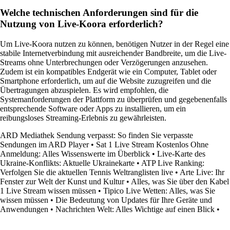
Welche technischen Anforderungen sind für die
Nutzung von Live-Koora erforderlich?
Um Live-Koora nutzen zu können, benötigen Nutzer in der Regel eine
stabile Internetverbindung mit ausreichender Bandbreite, um die Live-
Streams ohne Unterbrechungen oder Verzögerungen anzusehen.
Zudem ist ein kompatibles Endgerät wie ein Computer, Tablet oder
Smartphone erforderlich, um auf die Website zuzugreifen und die
Übertragungen abzuspielen. Es wird empfohlen, die
Systemanforderungen der Plattform zu überprüfen und gegebenenfalls
entsprechende Software oder Apps zu installieren, um ein
reibungsloses Streaming-Erlebnis zu gewährleisten.
ARD Mediathek Sendung verpasst: So finden Sie verpasste
Sendungen im ARD Player
•
Sat 1 Live Stream Kostenlos Ohne
Anmeldung: Alles Wissenswerte im Überblick
•
Live-Karte des
Ukraine-Konflikts: Aktuelle Ukrainekarte
•
ATP Live Ranking:
Verfolgen Sie die aktuellen Tennis Weltranglisten live
•
Arte Live: Ihr
Fenster zur Welt der Kunst und Kultur
•
Alles, was Sie über den Kabel
1 Live Stream wissen müssen
•
Tipico Live Wetten: Alles, was Sie
wissen müssen
•
Die Bedeutung von Updates für Ihre Geräte und
Anwendungen
•
Nachrichten Welt: Alles Wichtige auf einen Blick
•