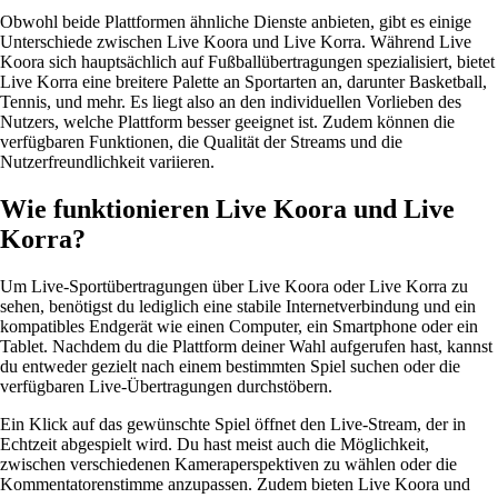
Obwohl beide Plattformen ähnliche Dienste anbieten, gibt es einige
Unterschiede zwischen Live Koora und Live Korra. Während Live
Koora sich hauptsächlich auf Fußballübertragungen spezialisiert, bietet
Live Korra eine breitere Palette an Sportarten an, darunter Basketball,
Tennis, und mehr. Es liegt also an den individuellen Vorlieben des
Nutzers, welche Plattform besser geeignet ist. Zudem können die
verfügbaren Funktionen, die Qualität der Streams und die
Nutzerfreundlichkeit variieren.
Wie funktionieren Live Koora und Live
Korra?
Um Live-Sportübertragungen über Live Koora oder Live Korra zu
sehen, benötigst du lediglich eine stabile Internetverbindung und ein
kompatibles Endgerät wie einen Computer, ein Smartphone oder ein
Tablet. Nachdem du die Plattform deiner Wahl aufgerufen hast, kannst
du entweder gezielt nach einem bestimmten Spiel suchen oder die
verfügbaren Live-Übertragungen durchstöbern.
Ein Klick auf das gewünschte Spiel öffnet den Live-Stream, der in
Echtzeit abgespielt wird. Du hast meist auch die Möglichkeit,
zwischen verschiedenen Kameraperspektiven zu wählen oder die
Kommentatorenstimme anzupassen. Zudem bieten Live Koora und