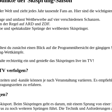
punkte der Skisprung-Saison
der Welt und zieht jedes Jahr tausende Fans an. Hier sind die wichtigs
Tage und umfasst Wettbewerbe auf vier verschiedenen Schanzen.
 in der Regel auf ARD und ZDF.
 und spektakuläre Sprünge der weltbesten Skispringer.
olltest du zunächst einen Blick auf die Programmübersicht der gängige
ung-Wettkämpfe.
e rechtzeitig ein und genieße das Skispringen live im TV!
TV verfolgen?
iten und -kanäle können je nach Veranstaltung variieren. Es empfiehlt
ragungszeiten zu erfahren.
gen?
Skisport. Beim Skispringen geht es darum, mit einem Sprung von einer 
as zu noch weiteren Sprüngen führt. Die Technik und Anforderungen a