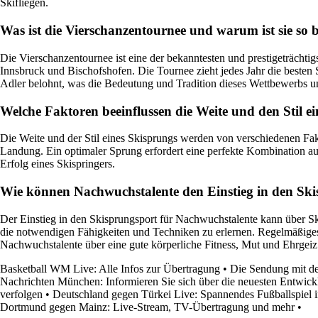
Skifliegen.
Was ist die Vierschanzentournee und warum ist sie so
Die Vierschanzentournee ist eine der bekanntesten und prestigeträchti
Innsbruck und Bischofshofen. Die Tournee zieht jedes Jahr die besten
Adler belohnt, was die Bedeutung und Tradition dieses Wettbewerbs unt
Welche Faktoren beeinflussen die Weite und den Stil e
Die Weite und der Stil eines Skisprungs werden von verschiedenen Fakt
Landung. Ein optimaler Sprung erfordert eine perfekte Kombination au
Erfolg eines Skispringers.
Wie können Nachwuchstalente den Einstieg in den Ski
Der Einstieg in den Skisprungsport für Nachwuchstalente kann über Sk
die notwendigen Fähigkeiten und Techniken zu erlernen. Regelmäßiges
Nachwuchstalente über eine gute körperliche Fitness, Mut und Ehrgeiz 
Basketball WM Live: Alle Infos zur Übertragung
•
Die Sendung mit de
Nachrichten München: Informieren Sie sich über die neuesten Entwick
verfolgen
•
Deutschland gegen Türkei Live: Spannendes Fußballspiel 
Dortmund gegen Mainz: Live-Stream, TV-Übertragung und mehr
•