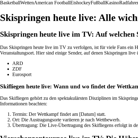
Basketball
Wetten
American Football
Eishockey
Fußball
Kasino
Radfahre
Skispringen heute live: Alle wi
Skispringen heute live im TV: Auf welchen 
Das Skispringen heute live im TV zu verfolgen, ist für viele Fans ein
Veranstaltungsort. Hier sind einige Sender, auf denen Skispringen live 
ARD
ZDF
Eurosport
Skifliegen heute live: Wann und wo findet der Wettkam
Das Skifliegen gehört zu den spektakulärsten Disziplinen im Skispring
Informationen beachten:
Termin: Der Wettkampf findet am [Datum] statt.
Ort: Die Austragungsorte variieren je nach Wettbewerb.
Übertragung: Die Live-Übertragung des Skifliegens erfolgt in de