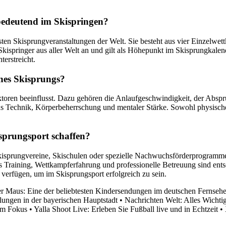
 bedeutend im Skispringen?
gsten Skisprungveranstaltungen der Welt. Sie besteht aus vier Einzelw
 Skispringer aus aller Welt an und gilt als Höhepunkt im Skisprungka
erstreicht.
ines Skisprungs?
oren beeinflusst. Dazu gehören die Anlaufgeschwindigkeit, der Absprun
s Technik, Körperbeherrschung und mentaler Stärke. Sowohl physische 
sprungsport schaffen?
isprungvereine, Skischulen oder spezielle Nachwuchsförderprogramme e
 Training, Wettkampferfahrung und professionelle Betreuung sind ents
verfügen, um im Skisprungsport erfolgreich zu sein.
r Maus: Eine der beliebtesten Kindersendungen im deutschen Fernseh
lungen in der bayerischen Hauptstadt
•
Nachrichten Welt: Alles Wichtig
im Fokus
•
Yalla Shoot Live: Erleben Sie Fußball live und in Echtzeit
•