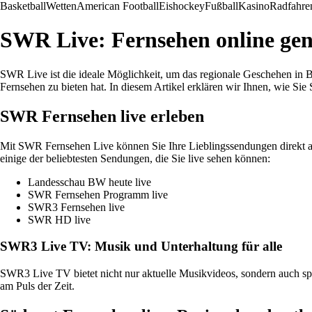
Basketball
Wetten
American Football
Eishockey
Fußball
Kasino
Radfahre
SWR Live: Fernsehen online ge
SWR Live ist die ideale Möglichkeit, um das regionale Geschehen in
Fernsehen zu bieten hat. In diesem Artikel erklären wir Ihnen, wie S
SWR Fernsehen live erleben
Mit SWR Fernsehen Live können Sie Ihre Lieblingssendungen direkt au
einige der beliebtesten Sendungen, die Sie live sehen können:
Landesschau BW heute live
SWR Fernsehen Programm live
SWR3 Fernsehen live
SWR HD live
SWR3 Live TV: Musik und Unterhaltung für alle
SWR3 Live TV bietet nicht nur aktuelle Musikvideos, sondern auch s
am Puls der Zeit.