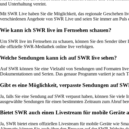
und Unterhaltung vereint.
Mit SWR Live haben Sie die Möglichkeit, das regionale Geschehen live
verschiedenen Angebote von SWR Live und seien Sie immer am Puls d
Wie kann ich SWR live im Fernsehen schauen?
Um SWR live im Fernsehen zu schauen, können Sie den Sender über Ih
die offizielle SWR-Mediathek online live verfolgen.
Welche Sendungen kann ich auf SWR live sehen?
Auf SWR können Sie eine Vielzahl von Sendungen und Formaten live 
Dokumentationen und Serien. Das genaue Programm variiert je nach T
Gibt es eine Möglichkeit, verpasste Sendungen auf S
Ja, falls Sie eine Sendung auf SWR verpasst haben, können Sie viele
ausgewählte Sendungen für einen bestimmten Zeitraum zum Abruf bere
Bietet SWR auch einen Livestream für mobile Geräte 
Ja, SWR bietet einen offiziellen Livestream für mobile Geräte wie S
Alternativ können Sie auch über den Browser auf der SWR-Website de