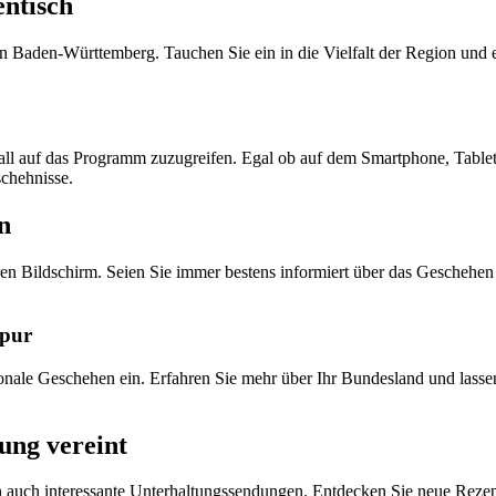
entisch
in Baden-Württemberg. Tauchen Sie ein in die Vielfalt der Region und
erall auf das Programm zuzugreifen. Egal ob auf dem Smartphone, Tab
schehnisse.
n
hren Bildschirm. Seien Sie immer bestens informiert über das Gesche
 pur
nale Geschehen ein. Erfahren Sie mehr über Ihr Bundesland und lasse
ung vereint
ern auch interessante Unterhaltungssendungen. Entdecken Sie neue Rez