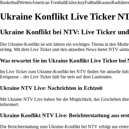
Basketball
Wetten
American Football
Eishockey
Fußball
Kasino
Radfahre
Ukraine Konflikt Live Ticker N
Ukraine Konflikt bei NTV: Live Ticker un
Der Ukraine-Konflikt ist seit Jahren ein wichtiges Thema in den Med
richtig. Mit dem Live Ticker und den aktuellen News bietet NTV umfas
Was erwartet Sie im Ukraine Konflikt Live Ticker be
Im Live Ticker zum Ukraine-Konflikt bei NTV finden Sie aktuelle Info
Ereignisse – der Live Ticker hält Sie stets auf dem Laufenden.
Ukraine NTV Live: Nachrichten in Echtzeit
Mit Ukraine NTV Live haben Sie die Möglichkeit, das Geschehen dire
informiert.
Ukraine Konflikt NTV Live: Berichterstattung aus ers
Die Berichterstattung zum Ukraine-Konflikt bei NTV erfolgt aus erster