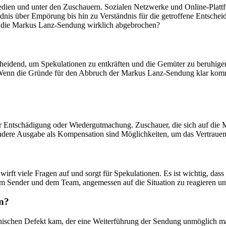
dien und unter den Zuschauern. Sozialen Netzwerke und Online-Plattf
nis über Empörung bis hin zu Verständnis für die getroffene Entscheid
 die Markus Lanz-Sendung wirklich abgebrochen?
cheidend, um Spekulationen zu entkräften und die Gemüter zu beruhigen
 Wenn die Gründe für den Abbruch der Markus Lanz-Sendung klar komm
er Entschädigung oder Wiedergutmachung. Zuschauer, die sich auf die 
sondere Ausgabe als Kompensation sind Möglichkeiten, um das Vertraue
rft viele Fragen auf und sorgt für Spekulationen. Es ist wichtig, da
es am Sender und dem Team, angemessen auf die Situation zu reagieren
n?
schen Defekt kam, der eine Weiterführung der Sendung unmöglich mach