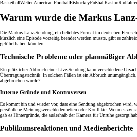
Basketball
Wetten
American Football
Eishockey
Fußball
Kasino
Radfahre
Warum wurde die Markus Lanz
Die Markus Lanz-Sendung, ein beliebtes Format im deutschen Fernseh
kürzlich eine Episode vorzeitig beendet werden musste, gibt es zahl
geführt haben könnten.
Technische Probleme oder planmäßiger A
Ein plötzlicher Abbruch einer Live-Sendung kann verschiedene Ursache
Übertragungstechnik. In solchen Fällen ist ein Abbruch unumgänglic
abgebrochen wurde?
Interne Gründe und Kontroversen
Es kommt hin und wieder vor, dass eine Sendung abgebrochen wird, weil
persönliche Meinungsverschiedenheiten oder Konflikte. Wenn es zwis
gab es Hintergründe, die außerhalb der Kamera für Unruhe gesorgt ha
Publikumsreaktionen und Medienberichte