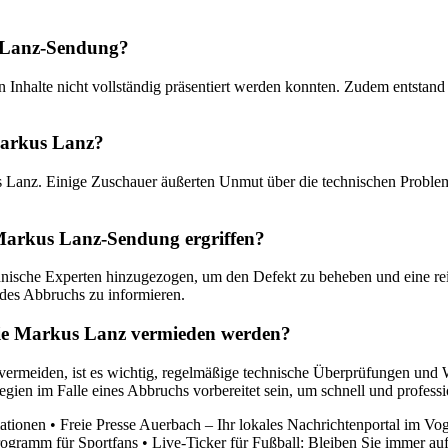
 Lanz-Sendung?
 Inhalte nicht vollständig präsentiert werden konnten. Zudem entstan
Markus Lanz?
Lanz. Einige Zuschauer äußerten Unmut über die technischen Probleme,
rkus Lanz-Sendung ergriffen?
che Experten hinzugezogen, um den Defekt zu beheben und eine reib
 des Abbruchs zu informieren.
wie Markus Lanz vermieden werden?
rmeiden, ist es wichtig, regelmäßige technische Überprüfungen und 
ien im Falle eines Abbruchs vorbereitet sein, um schnell und professi
mationen
•
Freie Presse Auerbach – Ihr lokales Nachrichtenportal im Vo
rogramm für Sportfans
•
Live-Ticker für Fußball: Bleiben Sie immer au