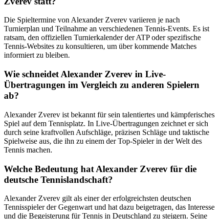
Zverev statt?
Die Spieltermine von Alexander Zverev variieren je nach
Turnierplan und Teilnahme an verschiedenen Tennis-Events. Es ist
ratsam, den offiziellen Turnierkalender der ATP oder spezifische
Tennis-Websites zu konsultieren, um über kommende Matches
informiert zu bleiben.
Wie schneidet Alexander Zverev in Live-
Übertragungen im Vergleich zu anderen Spielern
ab?
Alexander Zverev ist bekannt für sein talentiertes und kämpferisches
Spiel auf dem Tennisplatz. In Live-Übertragungen zeichnet er sich
durch seine kraftvollen Aufschläge, präzisen Schläge und taktische
Spielweise aus, die ihn zu einem der Top-Spieler in der Welt des
Tennis machen.
Welche Bedeutung hat Alexander Zverev für die
deutsche Tennislandschaft?
Alexander Zverev gilt als einer der erfolgreichsten deutschen
Tennisspieler der Gegenwart und hat dazu beigetragen, das Interesse
und die Begeisterung für Tennis in Deutschland zu steigern. Seine