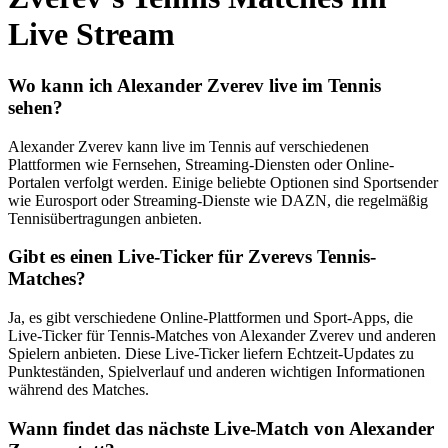
Live Stream
Wo kann ich Alexander Zverev live im Tennis
sehen?
Alexander Zverev kann live im Tennis auf verschiedenen
Plattformen wie Fernsehen, Streaming-Diensten oder Online-
Portalen verfolgt werden. Einige beliebte Optionen sind Sportsender
wie Eurosport oder Streaming-Dienste wie DAZN, die regelmäßig
Tennisübertragungen anbieten.
Gibt es einen Live-Ticker für Zverevs Tennis-
Matches?
Ja, es gibt verschiedene Online-Plattformen und Sport-Apps, die
Live-Ticker für Tennis-Matches von Alexander Zverev und anderen
Spielern anbieten. Diese Live-Ticker liefern Echtzeit-Updates zu
Punkteständen, Spielverlauf und anderen wichtigen Informationen
während des Matches.
Wann findet das nächste Live-Match von Alexander