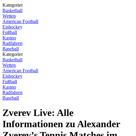
Kategorier
Basketball
Wetten
American Football
Eishockey
Fußball
Kasino
Radfahren
Baseball
Kategorier
Basketball
Wetten
American Football
Eishockey
Fußball
Kasino
Radfahren
Baseball
Zverev Live: Alle
Informationen zu Alexander
Zverev’s Tennis Matches im